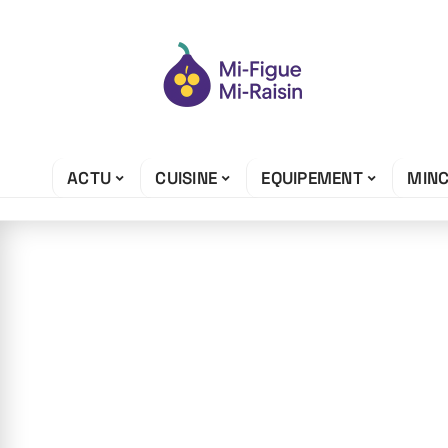
ACTU
CUISINE
EQUIPEMENT
MIN
1 juin 2026
Comment l’actu
influence-t-elle
populaire ?