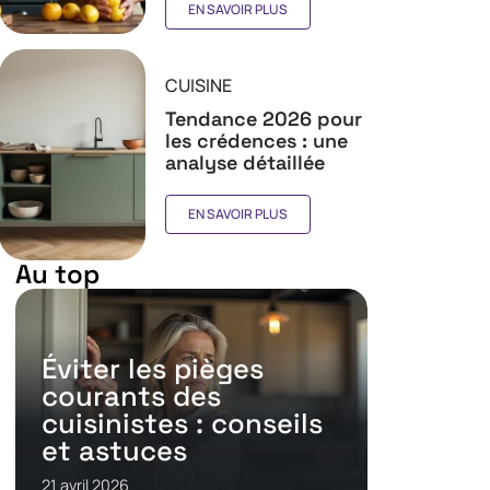
EN SAVOIR PLUS
CUISINE
Tendance 2026 pour
les crédences : une
analyse détaillée
EN SAVOIR PLUS
Au top
Éviter les pièges
courants des
cuisinistes : conseils
et astuces
21 avril 2026