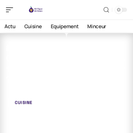
Actu
Cuisine
Equipement
Minceur
16 juin 2026
Comment vérifier des oeufs
frais ou pas sans les casser
?
CUISINE