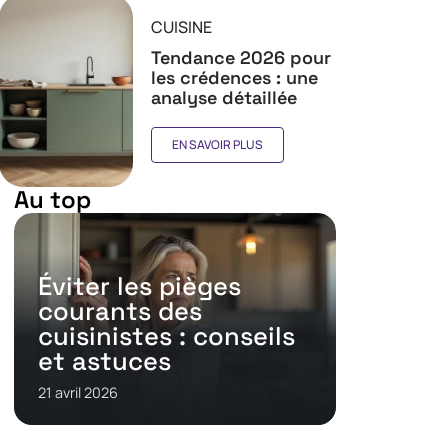
CUISINE
Tendance 2026 pour
les crédences : une
analyse détaillée
EN SAVOIR PLUS
Au top
Éviter les pièges
courants des
cuisinistes : conseils
et astuces
21 avril 2026