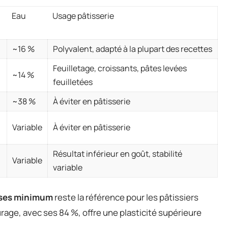
Eau
Usage pâtisserie
~16 %
Polyvalent, adapté à la plupart des recettes
Feuilletage, croissants, pâtes levées
~14 %
feuilletées
~38 %
À éviter en pâtisserie
Variable
À éviter en pâtisserie
Résultat inférieur en goût, stabilité
Variable
variable
sses minimum
reste la référence pour les pâtissiers
rage, avec ses 84 %, offre une plasticité supérieure