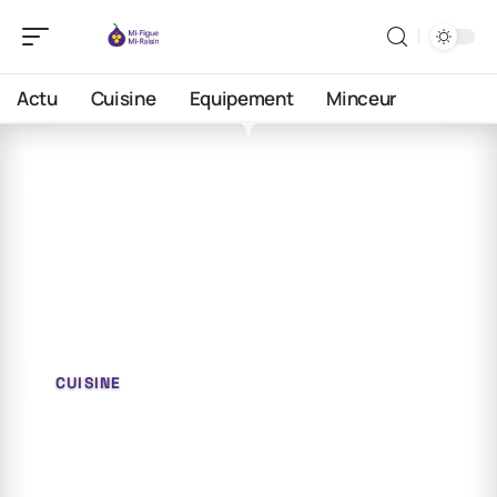
Actu
Cuisine
Equipement
Minceur
8 mai 2026
L’épice la plus populaire au
monde : une analyse
détaillée
CUISINE