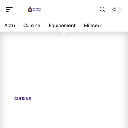
Actu
Cuisine
Equipement
Minceur
25 avril 2026
Présentation du meilleur
pâtissier avant : analyse
détaillée
CUISINE