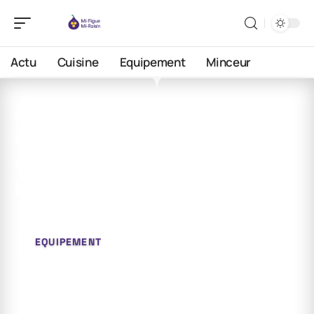
Actu
Cuisine
Equipement
Minceur
1 juin 2026
Comment choisir son
équipement tech selon ses
besoins ?
EQUIPEMENT